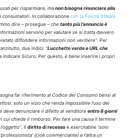
 usati per risparmiare, ma
non bisogna rinunciare alla
ei consumatori. In collaborazione
con la Polizia Statale
mmo dire –
prosegue
– che
tanto più l’annuncio è
nformazioni servono per valutare se si tratta davvero
vietato diffondere informazioni non veritiere”
. Per
 anzitutto, due indici:
“
Lucchetto verde e URL che
 a indicare Sicuro. Per questo, è bene inserire i propri
isogna far riferimento al Codice del Consumo bensì al
ettosi: solo un vizio che renda impossibile l’uso del
e deve denunciare il difetto al venditore
entro 8 giorni
n cui chiede il rimborso. Per fare una causa il termine
l’oggetto”
. Il
diritto di recesso
è esercitabile
“solo
 ‘professionista’ (cioè commerciante) e l’altra un