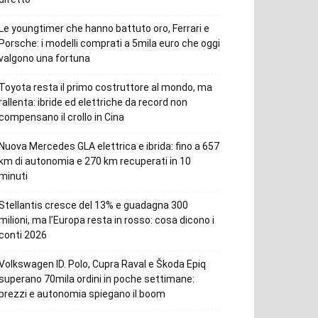
Le youngtimer che hanno battuto oro, Ferrari e
Porsche: i modelli comprati a 5mila euro che oggi
valgono una fortuna
Toyota resta il primo costruttore al mondo, ma
rallenta: ibride ed elettriche da record non
compensano il crollo in Cina
Nuova Mercedes GLA elettrica e ibrida: fino a 657
km di autonomia e 270 km recuperati in 10
minuti
Stellantis cresce del 13% e guadagna 300
milioni, ma l’Europa resta in rosso: cosa dicono i
conti 2026
Volkswagen ID. Polo, Cupra Raval e Škoda Epiq
superano 70mila ordini in poche settimane:
prezzi e autonomia spiegano il boom