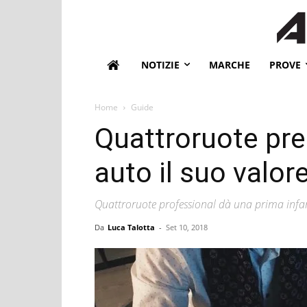
NOTIZIE
MARCHE
PROVE
Home
Guide
Quattroruote pre
auto il suo valor
Quattroruote professional dà una prima infa
Da
Luca Talotta
-
Set 10, 2018