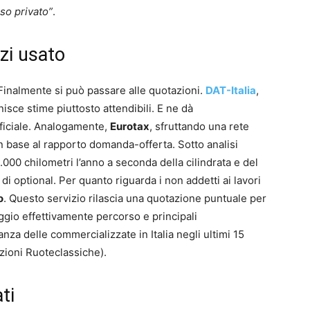
so privato”
.
zi usato
 Finalmente si può passare alle quotazioni.
DAT-Italia
,
isce stime piuttosto attendibili. E ne dà
iciale. Analogamente,
Eurotax
, sfruttando una rete
in base al rapporto domanda-offerta. Sotto analisi
00 chilometri l’anno a seconda della cilindrata e del
 di optional. Per quanto riguarda i non addetti ai lavori
o
. Questo servizio rilascia una quotazione puntuale per
gio effettivamente percorso e principali
nza delle commercializzate in Italia negli ultimi 15
azioni Ruoteclassiche).
ti