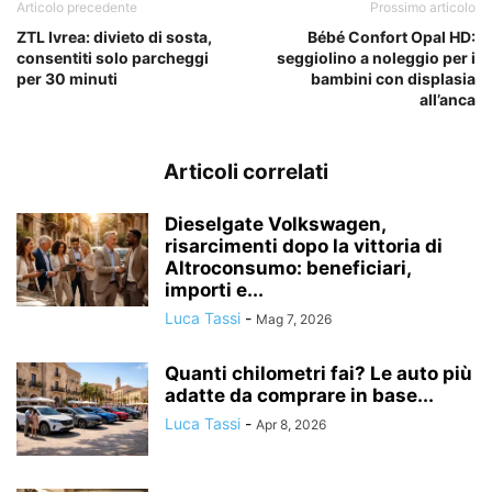
Articolo precedente
Prossimo articolo
ZTL Ivrea: divieto di sosta,
Bébé Confort Opal HD:
consentiti solo parcheggi
seggiolino a noleggio per i
per 30 minuti
bambini con displasia
all’anca
Articoli correlati
Dieselgate Volkswagen,
risarcimenti dopo la vittoria di
Altroconsumo: beneficiari,
importi e...
Luca Tassi
-
Mag 7, 2026
Quanti chilometri fai? Le auto più
adatte da comprare in base...
Luca Tassi
-
Apr 8, 2026