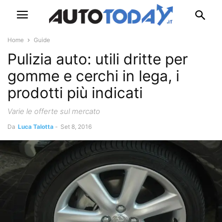
Home
Guide
Pulizia auto: utili dritte per
gomme e cerchi in lega, i
prodotti più indicati
Varie le offerte sul mercato
Da
Luca Talotta
-
Set 8, 2016