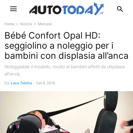
Home
Notizie
Mercato
Bébé Confort Opal HD:
seggiolino a noleggio per i
bambini con displasia all’anca
Noleggiabile il modello, rivolto ai bambini affetti da displasia
all'anca,
Da
Luca Talotta
-
Set 8, 2016