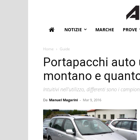
NOTIZIE
MARCHE
PROVE
Home
Guide
Portapacchi auto 
montano e quanto
Intuitivi nell'utilizzo, differenti sono i campio
Da
Manuel Magarini
-
Mar 9, 2016