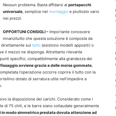
Nessun problema. Basta affidarsi al
portapacchi
universale
, semplice nel
montaggio
e piuttosto vario
nei prezzi.
OPPORTUNI CONSIGLI –
Importante conoscere
innanzitutto che questa soluzione è composta da
li direttamente sul
tetto
(esistono modelli appositi) o
ve il mezzo ne disponga. Altrettanto rilevante
 punti specifici, compatibilmente alla grandezza dei
l fissaggio avviene grazie a delle morse gommate
,
 Completata l’operazione occorre coprire il tutto con la
rtellino dotato di serratura utile nell’impedire a
o.
vo la disposizione dei carichi. Considerato come i
e di 75 chili, e le barre siano collaudate generalmente
i in modo simmetrico prestata dovuta attenzione ad