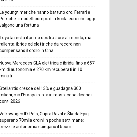
Le youngtimer che hanno battuto oro, Ferrari e
Porsche: i modelli comprati a 5mila euro che oggi
valgono una fortuna
Toyota resta il primo costruttore al mondo, ma
rallenta: ibride ed elettriche da record non
compensano il crollo in Cina
Nuova Mercedes GLA elettrica e ibrida: fino a 657
km di autonomia e 270 km recuperati in 10
minuti
Stellantis cresce del 13% e guadagna 300
milioni, ma l’Europa resta in rosso: cosa dicono i
conti 2026
Volkswagen ID. Polo, Cupra Raval e Škoda Epiq
superano 70mila ordini in poche settimane:
prezzi e autonomia spiegano il boom