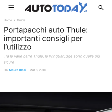
Home
Guide
Portapacchi auto Thule:
importanti consigli per
l’utilizzo
Tra le varie barre Thule, le WingBarEdge sono quelle più
sicure
Da
Mauro Blasi
-
Mar 8, 2016