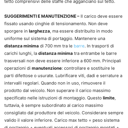
tetto comprensivi delle staffe che agganciano sul tetto.
SUGGERIMENTI E MANUTENZIONE –
Il carico deve essere
fissato usando cinghie di tensionamento. Non deve
sporgere in
larghezza
, ma essere distribuito in modo
uniforme sul sistema di portaggio. Mantenere una
distanza minima
di 700 mm tra le
barre
. In trasporti di
carichi lunghi, la
distanza minima
tra entrambe le barre
trasversali non deve essere inferiore a 600 mm. Principali
operazioni di
manutenzione
: controllare e sostituire le
parti difettose o usurate. Lubrificare viti, dadi e serrature a
intervalli regolari. Quando non in uso, rimuovere il
prodotto dal veicolo. Non superare il carico massimo
specificato nelle istruzioni di montaggio. Questo
limite
,
tuttavia, è sempre subordinato al carico massimo
consigliato dal produttore del veicolo. Considerare sempre
valido il valore inferiore. Carico max tetto = peso sistema
di portaggio + eventuali accessori di portaggio montati +