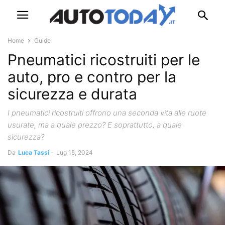
Home
Guide
Pneumatici ricostruiti per le
auto, pro e contro per la
sicurezza e durata
I pneumatici ricostruiti offrono una seconda vita alle ruote
usurate, ma a quale prezzo? E soprattutto, a quale
sicurezza?
Da
Luca Tassi
-
Lug 15, 2024