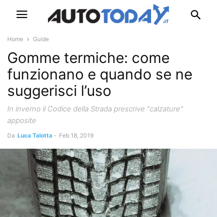
Home
Guide
Gomme termiche: come
funzionano e quando se ne
suggerisci l’uso
In inverno il Codice della Strada prescrive "calzature"
apposite
Da
Luca Talotta
-
Feb 18, 2019