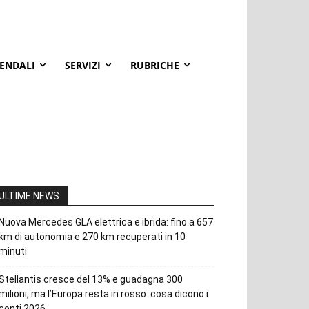
IENDALI
SERVIZI
RUBRICHE
ULTIME NEWS
Nuova Mercedes GLA elettrica e ibrida: fino a 657
km di autonomia e 270 km recuperati in 10
minuti
Stellantis cresce del 13% e guadagna 300
milioni, ma l’Europa resta in rosso: cosa dicono i
conti 2026