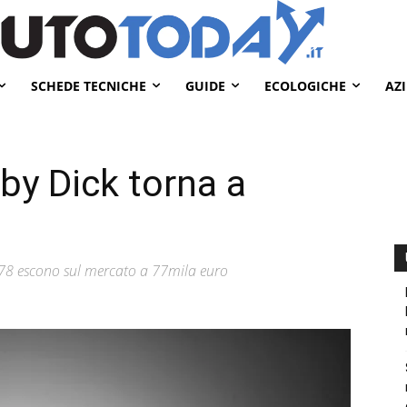
SCHEDE TECNICHE
GUIDE
ECOLOGICHE
AZ
y Dick torna a
1978 escono sul mercato a 77mila euro