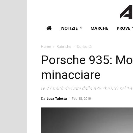
NOTIZIE
MARCHE
PROVE
Home
Rubriche
Curiosità
Porsche 935: Mob
minacciare
Le 77 unità derivate dalla 935 che uscì nel 
Da
Luca Talotta
-
Feb 18, 2019