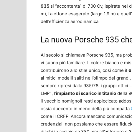
935
si “accontenta” di 700 Cv, ispirate nel 
m), l’alettone esagerato (largo 1,9 m) e quell
dell’efficienza aerodinamica.
La nuova Porsche 935 che
Al secolo si chiamava Porsche 935, ma pro
vi suona più familiare. Il colore bianco e m
contribuirono allo stile unico, così come il
6
ai mitici modelli saliti nell’olimpo dei grandi
sempre ripresi dalla 935/78, i gruppi ottici 
LMP1, l’
impianto di scarico in titanio
della 90
il vecchio nomignoli resti appiccicato addos
ossia duecento in meno della più compatta
come il CRFP. Ancora mancano comunicazione 
credenziali non possiamo che essere fiducios
dischi in acciaio da 380 mm all’anteriore e 3