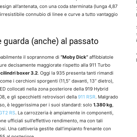
design all’antenata, con una coda sterminata (lunga 4,87
’irresistibile connubio di linee e curve a tutto vantaggio
 guarda (anche) al passato
babilmente il soprannome di
“Moby Dick”
affibbiatole
isure decisamente maggiorate rispetto alla 911 Turbo
 cilindri boxer 3.2
. Oggi la 935 presenta tanti rimandi
, come i cerchioni sporgenti (11,5” davanti, 13” dietro),
LED collocati nella zona posteriore della 919 Hybrid
8, e gli specchietti retrovisori della
911 RSR
. Malgrado
so, è leggerissima per i suoi standard: solo
1.380 kg
,
GT2 RS
. La carrozzeria è ampiamente in componenti,
ufficiali sull’effettivo rendimento, ma con tali
i. Una cattiveria gestite dall’impianto frenante con
55 al posteriore.