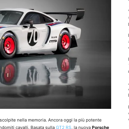
colpite nella memoria. Ancora oggi la più potente
ndomiti cavalli. Basata sulla
GT2 RS
, la nuova
Porsche