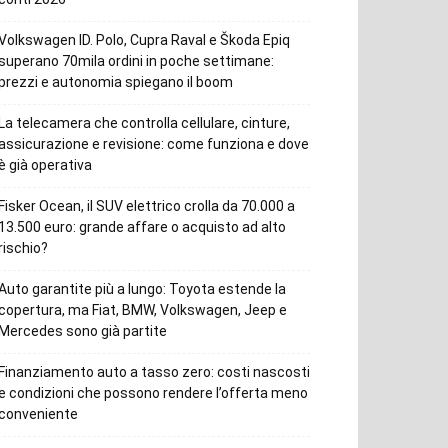
Volkswagen ID. Polo, Cupra Raval e Škoda Epiq
superano 70mila ordini in poche settimane:
prezzi e autonomia spiegano il boom
La telecamera che controlla cellulare, cinture,
assicurazione e revisione: come funziona e dove
è già operativa
Fisker Ocean, il SUV elettrico crolla da 70.000 a
13.500 euro: grande affare o acquisto ad alto
rischio?
Auto garantite più a lungo: Toyota estende la
copertura, ma Fiat, BMW, Volkswagen, Jeep e
Mercedes sono già partite
Finanziamento auto a tasso zero: costi nascosti
e condizioni che possono rendere l’offerta meno
conveniente