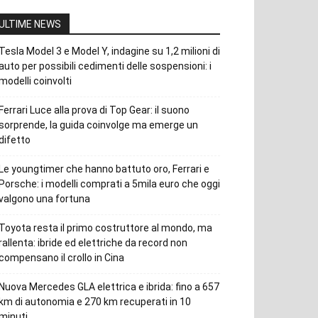
ULTIME NEWS
Tesla Model 3 e Model Y, indagine su 1,2 milioni di
auto per possibili cedimenti delle sospensioni: i
modelli coinvolti
Ferrari Luce alla prova di Top Gear: il suono
sorprende, la guida coinvolge ma emerge un
difetto
Le youngtimer che hanno battuto oro, Ferrari e
Porsche: i modelli comprati a 5mila euro che oggi
valgono una fortuna
Toyota resta il primo costruttore al mondo, ma
rallenta: ibride ed elettriche da record non
compensano il crollo in Cina
Nuova Mercedes GLA elettrica e ibrida: fino a 657
km di autonomia e 270 km recuperati in 10
minuti