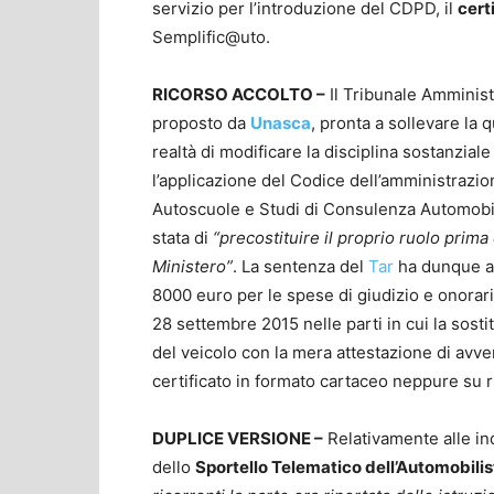
servizio per l’introduzione del CDPD, il
cert
Semplific@uto.
RICORSO ACCOLTO –
Il Tribunale Amministr
proposto da
Unasca
, pronta a sollevare la 
realtà di modificare la disciplina sostanzi
l’applicazione del Codice dell’amministrazi
Autoscuole e Studi di Consulenza Automobili
stata di
“precostituire il proprio ruolo prima
Ministero”
. La sentenza del
Tar
ha dunque ac
8000 euro per le spese di giudizio e onorari
28 settembre 2015 nelle parti in cui la sostit
del veicolo con la mera attestazione di avven
certificato in formato cartaceo neppure su r
DUPLICE VERSIONE –
Relativamente alle ind
dello
Sportello Telematico dell’Automobilis