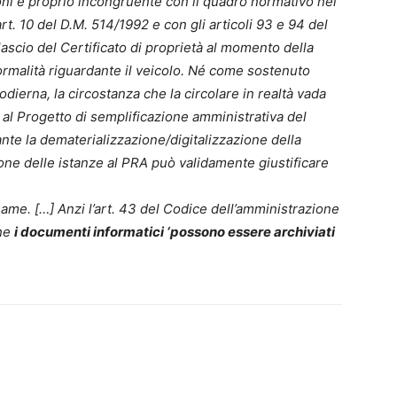
zioni è proprio incongruente con il quadro normativo nel
rt. 10 del D.M. 514/1992 e con gli articoli 93 e 94 del
lascio del Certificato di proprietà al momento della
formalità riguardante il veicolo. Né come sostenuto
odierna, la circostanza che la circolare in realtà vada
e al Progetto di semplificazione amministrativa del
te la dematerializzazione/digitalizzazione della
ne delle istanze al PRA può validamente giustificare
same. […] Anzi l’art. 43 del Codice dell’amministrazione
che
i documenti informatici ‘possono essere archiviati