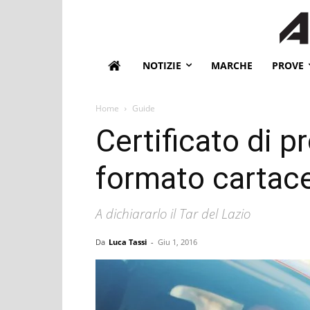
NOTIZIE
MARCHE
PROVE
Home
Guide
Certificato di pr
formato cartac
A dichiararlo il Tar del Lazio
Da
Luca Tassi
-
Giu 1, 2016