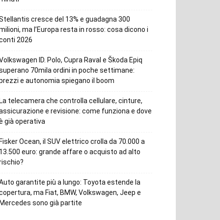
Stellantis cresce del 13% e guadagna 300
milioni, ma l’Europa resta in rosso: cosa dicono i
conti 2026
Volkswagen ID. Polo, Cupra Raval e Škoda Epiq
superano 70mila ordini in poche settimane:
prezzi e autonomia spiegano il boom
La telecamera che controlla cellulare, cinture,
assicurazione e revisione: come funziona e dove
è già operativa
Fisker Ocean, il SUV elettrico crolla da 70.000 a
13.500 euro: grande affare o acquisto ad alto
rischio?
Auto garantite più a lungo: Toyota estende la
copertura, ma Fiat, BMW, Volkswagen, Jeep e
Mercedes sono già partite