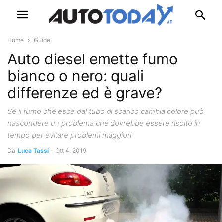
Home
Guide
Auto diesel emette fumo
bianco o nero: quali
differenze ed è grave?
Se il fumo che esce dal tubo di scarico cambia colore può
nascondere un problema che dovrebbe essere risolto in
tempo per evitare problemi maggiori
Da
Luca Tassi
-
Ott 4, 2019