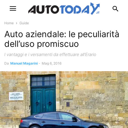
Home
Guide
Auto aziendale: le peculiarità
dell’uso promiscuo
I vantaggi e i versamenti da effettuare all'Erario
Da
Manuel Magarini
-
Mag 6, 2016