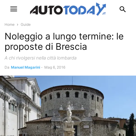
Home
Guide
Noleggio a lungo termine: le
proposte di Brescia
A chi rivolgersi nella città lombarda
Da
Manuel Magarini
-
Mag 6, 2016