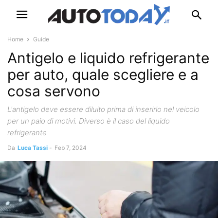
Home
Guide
Antigelo e liquido refrigerante
per auto, quale scegliere e a
cosa servono
L'antigelo deve essere diluito prima di inserirlo nel veicolo
per un paio di motivi. Diverso è il caso del liquido
refrigerante
Da
Luca Tassi
-
Feb 7, 2024