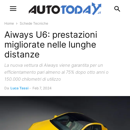
Home
Schede Tecniche
Aiways U6: prestazioni
migliorate nelle lunghe
distanze
La nuova vettura di Aiways viene garantita per un
efficientamento pari almeno al 75% dopo otto anni o
150.000 chilometri di utilizzo
Da
Luca Tassi
-
Feb 7, 2024