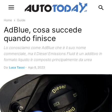
Home
Guide
AdBlue, cosa succede
quando finisce
Lo conosciamo come AdBlue che è il suo nome
commerciale, ma il Diesel Emissions Fluid è un additivo in
formato liquido è composto principalmente da urea
Da
Luca Tassi
-
Ago 8, 2023