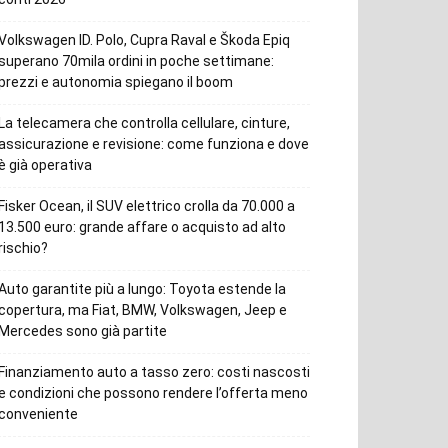
Volkswagen ID. Polo, Cupra Raval e Škoda Epiq
superano 70mila ordini in poche settimane:
prezzi e autonomia spiegano il boom
La telecamera che controlla cellulare, cinture,
assicurazione e revisione: come funziona e dove
è già operativa
Fisker Ocean, il SUV elettrico crolla da 70.000 a
13.500 euro: grande affare o acquisto ad alto
rischio?
Auto garantite più a lungo: Toyota estende la
copertura, ma Fiat, BMW, Volkswagen, Jeep e
Mercedes sono già partite
Finanziamento auto a tasso zero: costi nascosti
e condizioni che possono rendere l’offerta meno
conveniente