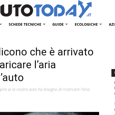
SCHEDE TECNICHE
GUIDE
ECOLOGICHE
AZ
dicono che è arrivato
ricare l’aria
l’auto
ire se la nostra auto ha bisogno di ricaricare l'aria