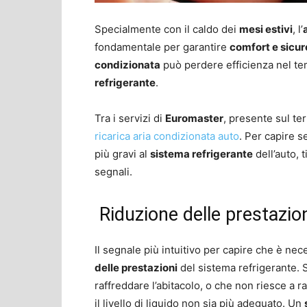
Specialmente con il caldo dei
mesi estivi
, l’
fondamentale per garantire
comfort e sicu
condizionata
può perdere efficienza nel te
refrigerante
.
Tra i servizi di
Euromaster
, presente sul ter
ricarica aria condizionata auto
. Per capire s
più gravi al
sistema refrigerante
dell’auto, 
segnali.
Riduzione delle prestazio
Il segnale più intuitivo per capire che è ne
delle prestazioni
del sistema refrigerante.
raffreddare l’abitacolo, o che non riesce a 
il livello di liquido non sia più adeguato. Un