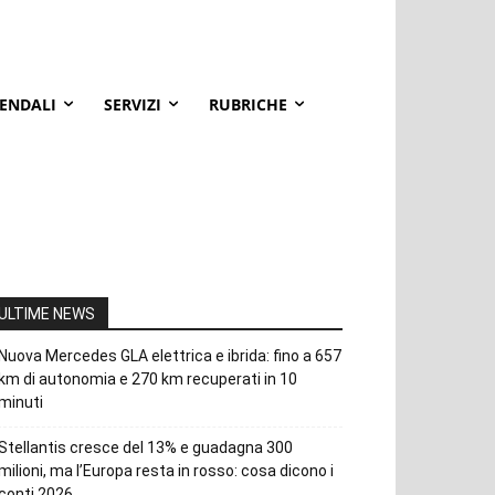
IENDALI
SERVIZI
RUBRICHE
ULTIME NEWS
Nuova Mercedes GLA elettrica e ibrida: fino a 657
km di autonomia e 270 km recuperati in 10
minuti
Stellantis cresce del 13% e guadagna 300
milioni, ma l’Europa resta in rosso: cosa dicono i
conti 2026