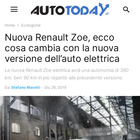
Home
Ecologiche
Nuova Renault Zoe, ecco
cosa cambia con la nuova
versione dell’auto elettrica
La nuova Renault Zoe elettrica avrà una autonomia di 390
km, ben 90 km in più rispetto alla precedente versione.
Da
Stefano Marotti
-
Giu 26, 2019