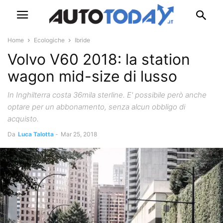
Home
Ecologiche
Ibride
Volvo V60 2018: la station
wagon mid-size di lusso
In Inghilterra costa 36mila sterline. E' possibile però anche
optare per un abbonamento, senza alcun obbligo di
acquisto.
Da
Luca Talotta
-
Mar 25, 2018