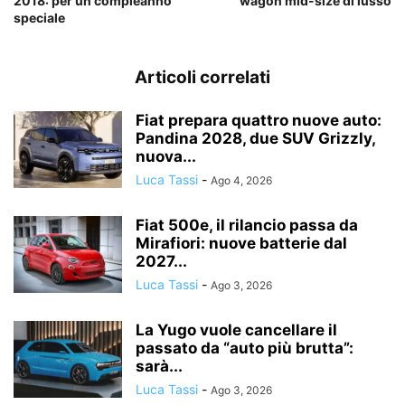
2018: per un compleanno
wagon mid-size di lusso
speciale
Articoli correlati
Fiat prepara quattro nuove auto:
Pandina 2028, due SUV Grizzly,
nuova...
Luca Tassi
-
Ago 4, 2026
Fiat 500e, il rilancio passa da
Mirafiori: nuove batterie dal
2027...
Luca Tassi
-
Ago 3, 2026
La Yugo vuole cancellare il
passato da “auto più brutta”:
sarà...
Luca Tassi
-
Ago 3, 2026