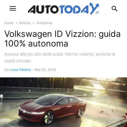
Home
Notizie
Anteprima
Volkswagen ID Vizzion: guida
100% autonoma
Ascesa alla più alto della scala. Niente volante, proietta la
realtà virtuale.
Da
Luca Talotta
-
Mar 24, 2018