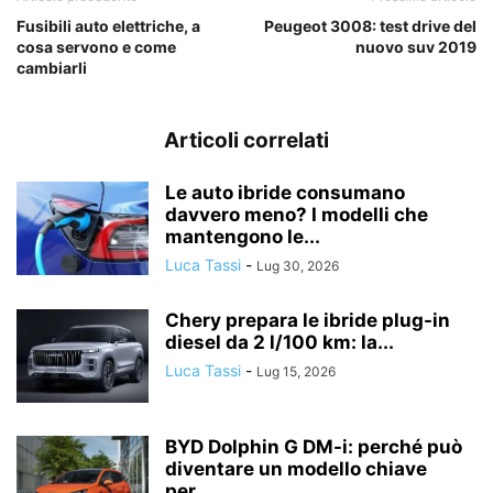
Fusibili auto elettriche, a
Peugeot 3008: test drive del
cosa servono e come
nuovo suv 2019
cambiarli
Articoli correlati
Le auto ibride consumano
davvero meno? I modelli che
mantengono le...
Luca Tassi
-
Lug 30, 2026
Chery prepara le ibride plug-in
diesel da 2 l/100 km: la...
Luca Tassi
-
Lug 15, 2026
BYD Dolphin G DM-i: perché può
diventare un modello chiave
per...