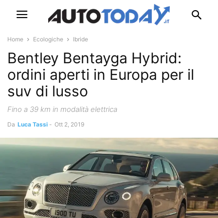
Home
Ecologiche
Ibride
Bentley Bentayga Hybrid:
ordini aperti in Europa per il
suv di lusso
Fino a 39 km in modalità elettrica
Da
Luca Tassi
-
Ott 2, 2019