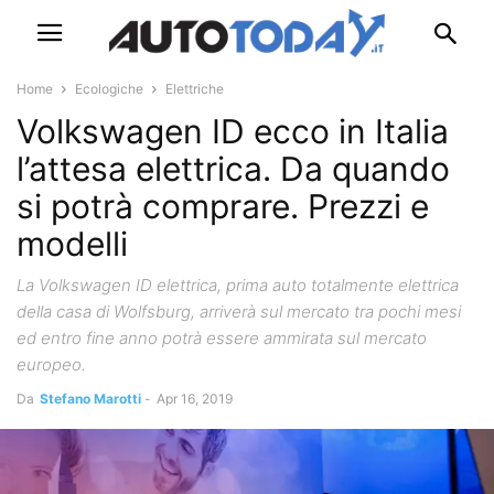
Home
Ecologiche
Elettriche
Volkswagen ID ecco in Italia
l’attesa elettrica. Da quando
si potrà comprare. Prezzi e
modelli
La Volkswagen ID elettrica, prima auto totalmente elettrica
della casa di Wolfsburg, arriverà sul mercato tra pochi mesi
ed entro fine anno potrà essere ammirata sul mercato
europeo.
Da
Stefano Marotti
-
Apr 16, 2019