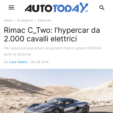
Home
Ecologiche
Elettriche
Rimac C_Two: l’hypercar da
2.000 cavalli elettrici
Per assicurarsela alcuni acquirenti hanno speso 600mila
euro di optional
Da
Luca Talotta
-
Giu 28, 2018