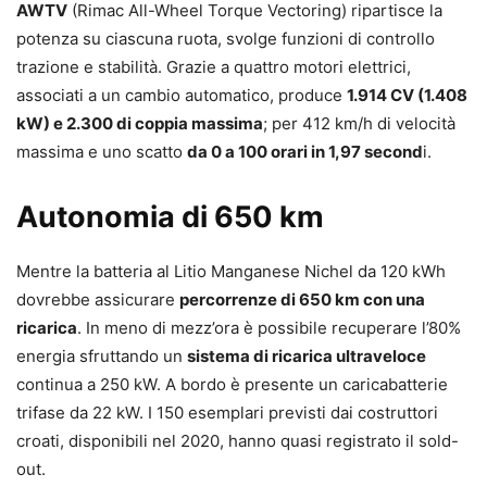
AWTV
(Rimac All-Wheel Torque Vectoring) ripartisce la
potenza su ciascuna ruota, svolge funzioni di controllo
trazione e stabilità. Grazie a quattro motori elettrici,
associati a un cambio automatico, produce
1.914 CV (1.408
kW) e 2.300 di coppia massima
; per 412 km/h di velocità
massima e uno scatto
da 0 a 100 orari in 1,97 second
i.
Autonomia di 650 km
Mentre la batteria al Litio Manganese Nichel da 120 kWh
dovrebbe assicurare
percorrenze di 650 km con una
ricarica
. In meno di mezz’ora è possibile recuperare l’80%
energia sfruttando un
sistema di ricarica ultraveloce
continua a 250 kW. A bordo è presente un caricabatterie
trifase da 22 kW. I 150 esemplari previsti dai costruttori
croati, disponibili nel 2020, hanno quasi registrato il sold-
out.