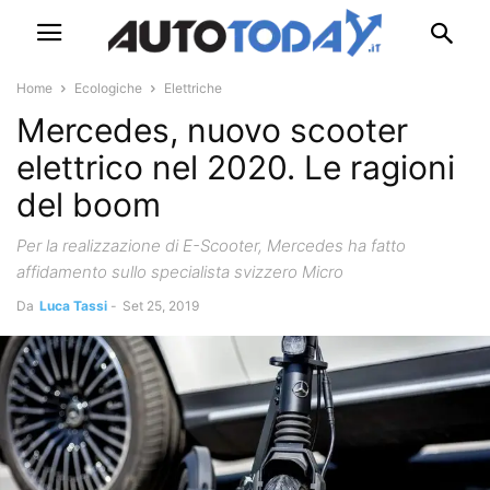
Home
Ecologiche
Elettriche
Mercedes, nuovo scooter
elettrico nel 2020. Le ragioni
del boom
Per la realizzazione di E-Scooter, Mercedes ha fatto
affidamento sullo specialista svizzero Micro
Da
Luca Tassi
-
Set 25, 2019