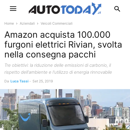
Home
Aziendali
Veicoli Commerciali
Amazon acquista 100.000
furgoni elettrici Rivian, svolta
nella consegna pacchi
Tre obiettivi: la riduzione delle emissioni di carbonio, il
rispetto dell'ambiente e l'utilizzo di energia rinnovabile
Da
Luca Tassi
-
Set 25, 2019