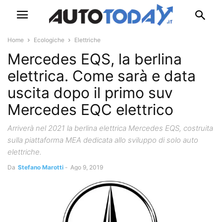
Home
Ecologiche
Elettriche
Mercedes EQS, la berlina
elettrica. Come sarà e data
uscita dopo il primo suv
Mercedes EQC elettrico
Arriverà nel 2021 la berlina elettrica Mercedes EQS, costruita
sulla piattaforma MEA dedicata allo sviluppo di solo auto
elettriche.
Da
Stefano Marotti
-
Ago 9, 2019