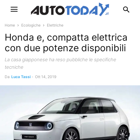
Home
Ecologiche
Elettriche
Honda e, compatta elettrica
con due potenze disponibili
La casa giapponese ha reso pubbliche le specifiche
tecniche
Da
Luca Tassi
-
Ott 14, 2019