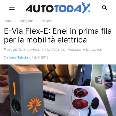
Home
Ecologiche
Elettriche
E-Via Flex-E: Enel in prima fila
per la mobilità elettrica
Il progetto è co-finanziato dalla Commissione Europea.
Da
Luca Talotta
-
Feb 6, 2018