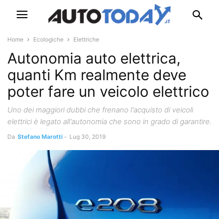
Home
Ecologiche
Elettriche
Autonomia auto elettrica,
quanti Km realmente deve
poter fare un veicolo elettrico
Uno dei maggiori dubbi che frenano l'acquisto di veicoli
elettrici è legato all'autonomia che sono in grado di garantire.
Da
Stefano Marotti
-
Lug 30, 2019