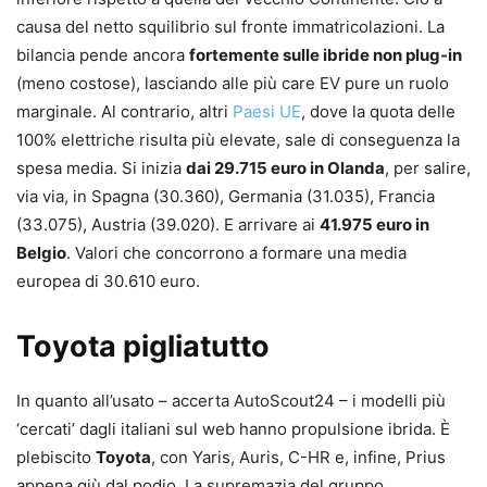
causa del netto squilibrio sul fronte immatricolazioni. La
bilancia pende ancora
fortemente sulle ibride non plug-in
(meno costose), lasciando alle più care EV pure un ruolo
marginale. Al contrario, altri
Paesi UE
, dove la quota delle
100% elettriche risulta più elevate, sale di conseguenza la
spesa media. Si inizia
dai 29.715 euro in Olanda
, per salire,
via via, in Spagna (30.360), Germania (31.035), Francia
(33.075), Austria (39.020). E arrivare ai
41.975 euro in
Belgio
. Valori che concorrono a formare una media
europea di 30.610 euro.
Toyota pigliatutto
In quanto all’usato – accerta AutoScout24 – i modelli più
‘cercati’ dagli italiani sul web hanno propulsione ibrida. È
plebiscito
Toyota
, con Yaris, Auris, C-HR e, infine, Prius
appena giù dal podio. La supremazia del gruppo