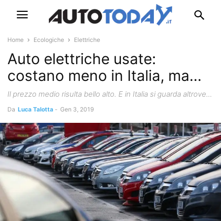
Home
Ecologiche
Elettriche
Auto elettriche usate:
costano meno in Italia, ma…
Il prezzo medio risulta bello alto. E in Italia si guarda altrove...
Da
Luca Talotta
-
Gen 3, 2019