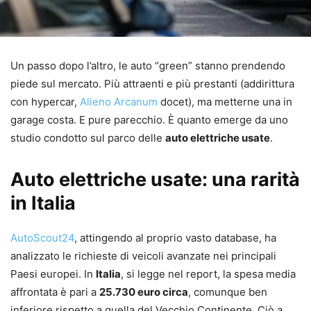
Un passo dopo l’altro, le auto “green” stanno prendendo
piede sul mercato. Più attraenti e più prestanti (addirittura
con hypercar,
Alieno Arcanum
docet), ma metterne una in
garage costa. E pure parecchio. È quanto emerge da uno
studio condotto sul parco delle
auto elettriche usate
.
Auto elettriche usate: una rarità
in Italia
AutoScout24
, attingendo al proprio vasto database, ha
analizzato le richieste di veicoli avanzate nei principali
Paesi europei. In
Italia
, si legge nel report, la spesa media
affrontata è pari a
25.730 euro circa
, comunque ben
inferiore rispetto a quella del Vecchio Continente. Ciò a