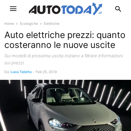
Home
Ecologiche
Elettriche
Auto elettriche prezzi: quanto
costeranno le nuove uscite
Sui modelli di prossima uscita iniziano a filtrare informazioni
sui prezzi
Da
Luca Talotta
-
Feb 25, 2019