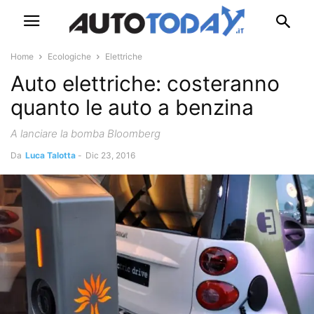
Home
Ecologiche
Elettriche
Auto elettriche: costeranno
quanto le auto a benzina
A lanciare la bomba Bloomberg
Da
Luca Talotta
-
Dic 23, 2016