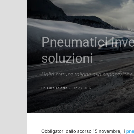
Pneumatici inve
soluzioni
Dalla rottura tallone alla separazione
Da
Luca Talotta
-
Dic 23, 2016
Obbligatori dallo scorso 15 novembre, i
pne