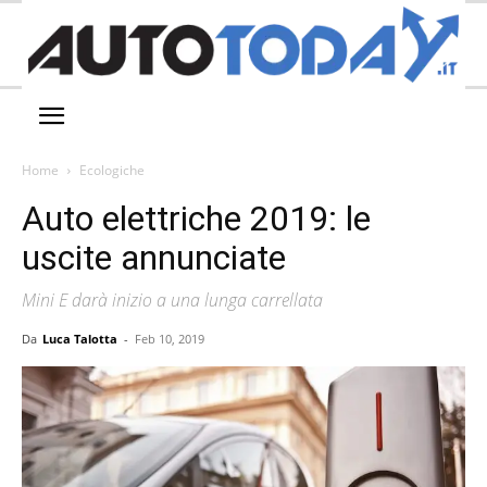
Home
Ecologiche
Auto elettriche 2019: le
uscite annunciate
Mini E darà inizio a una lunga carrellata
Da
Luca Talotta
-
Feb 10, 2019