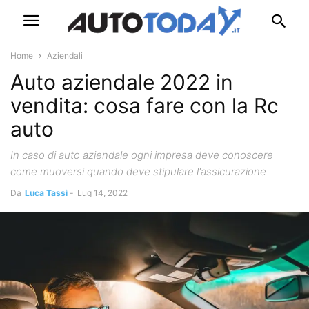
Home
Aziendali
Auto aziendale 2022 in
vendita: cosa fare con la Rc
auto
In caso di auto aziendale ogni impresa deve conoscere
come muoversi quando deve stipulare l'assicurazione
Da
Luca Tassi
-
Lug 14, 2022