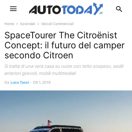
Home
Aziendali
Veicoli Commerciali
SpaceTourer The Citroënist
Concept: il futuro del camper
secondo Citroen
Si tratta di una vera casa su ruote con tetto sospeso, sedili
anteriori girevoli, mobili multimediali
Da
Luca Tassi
-
Ott 1, 2019