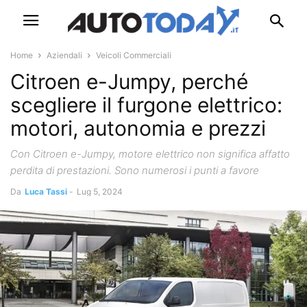
Home
Aziendali
Veicoli Commerciali
Citroen e-Jumpy, perché
scegliere il furgone elettrico:
motori, autonomia e prezzi
Con Citroen e-Jumpy, motore elettrico non significa affatto
perdita di prestazioni. Sono numerosi i punti a favore
Da
Luca Tassi
-
Lug 5, 2024