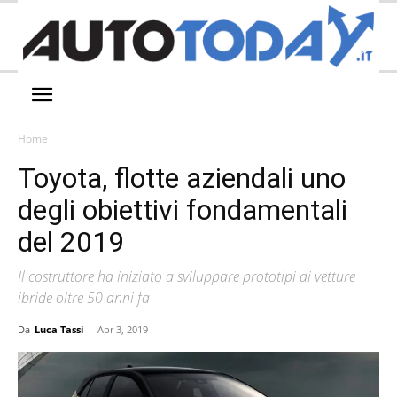
Home
Toyota, flotte aziendali uno
degli obiettivi fondamentali
del 2019
Il costruttore ha iniziato a sviluppare prototipi di vetture
ibride oltre 50 anni fa
Da
Luca Tassi
-
Apr 3, 2019