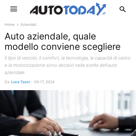
Home
Aziendali
Auto aziendale, quale
modello conviene scegliere
Il tipo di veicolo, il comfort, la tecnologia, la capacità di carico
e la motorizzazione sono decisivi nella scelta dell'auto
aziendale
Da
Luca Tassi
-
Ott 17, 2024