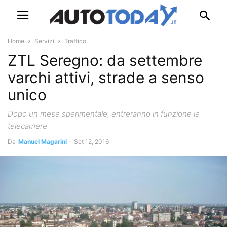
Home
Servizi
Traffico
ZTL Seregno: da settembre
varchi attivi, strade a senso
unico
Dopo un mese sperimentale, entreranno in funzione le
telecamere
Da
Manuel Magarini
-
Set 12, 2016