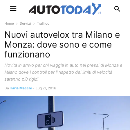
Home
Servizi
Traffico
Nuovi autovelox tra Milano e
Monza: dove sono e come
funzionano
Novità in arrivo per chi viaggia in auto nei pressi di Monza e
Milano dove i controli per il rispetto dei limiti di velocità
saranno più rigidi
Da
Ilaria Macchi
-
Lug 21, 2016