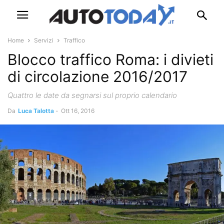
Home
Servizi
Traffico
Blocco traffico Roma: i divieti
di circolazione 2016/2017
Quattro le date da segnarsi sul proprio calendario
Da
Luca Talotta
-
Ott 16, 2016