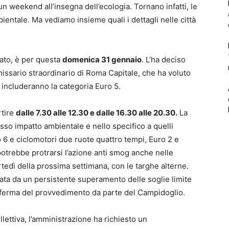
 weekend all’insegna dell’ecologia. Tornano infatti, le
entale. Ma vediamo insieme quali i dettagli nelle città
to, è per questa
domenica 31 gennaio
. L’ha deciso
issario straordinario di Roma Capitale, che ha voluto
 includeranno la categoria Euro 5.
rtire
dalle 7.30 alle 12.30 e dalle 16.30 alle 20.30.
La
asso impatto ambientale e nello specifico a quelli
ro 6 e ciclomotori due ruote quattro tempi, Euro 2 e
otrebbe protrarsi l’azione anti smog anche nelle
rtedì della prossima settimana, con le targhe alterne.
ssata da un persistente superamento delle soglie limite
onferma del provvedimento da parte del Campidoglio.
llettiva, l’amministrazione ha richiesto un