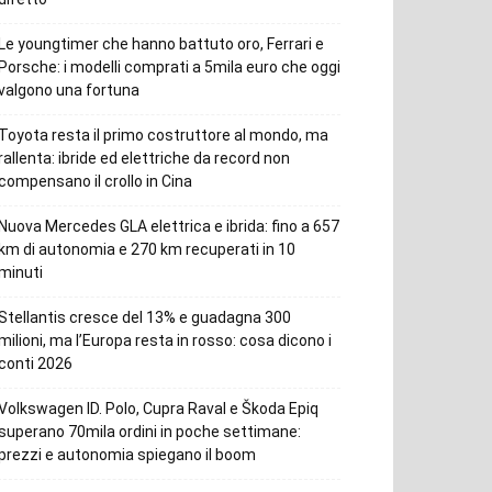
Le youngtimer che hanno battuto oro, Ferrari e
Porsche: i modelli comprati a 5mila euro che oggi
valgono una fortuna
Toyota resta il primo costruttore al mondo, ma
rallenta: ibride ed elettriche da record non
compensano il crollo in Cina
Nuova Mercedes GLA elettrica e ibrida: fino a 657
km di autonomia e 270 km recuperati in 10
minuti
Stellantis cresce del 13% e guadagna 300
milioni, ma l’Europa resta in rosso: cosa dicono i
conti 2026
Volkswagen ID. Polo, Cupra Raval e Škoda Epiq
superano 70mila ordini in poche settimane:
prezzi e autonomia spiegano il boom