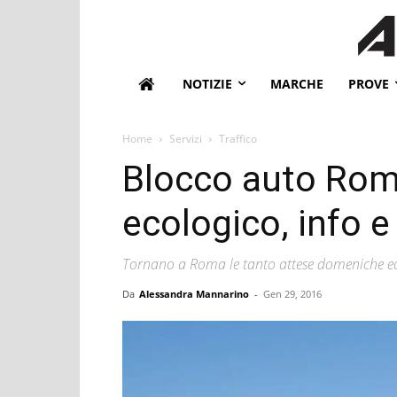
NOTIZIE
MARCHE
PROVE
Home
Servizi
Traffico
Blocco auto Roma
ecologico, info e 
Tornano a Roma le tanto attese domeniche ec
Da
Alessandra Mannarino
-
Gen 29, 2016