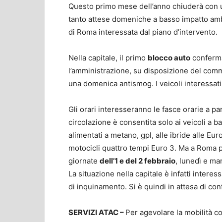
Questo primo mese dell’anno chiuderà con un
tanto attese domeniche a basso impatto ambi
di Roma interessata dal piano d’intervento.
Nella capitale, il primo
blocco auto
conferma
l’amministrazione, su disposizione del comm
una domenica antismog. I veicoli interessati
Gli orari interesseranno le fasce orarie a pa
circolazione è consentita solo ai veicoli a b
alimentati a metano, gpl, alle ibride alle Eu
motocicli quattro tempi Euro 3. Ma a Roma p
giornate
dell’1 e del 2 febbraio
, lunedì e ma
La situazione nella capitale è infatti intere
di inquinamento. Si è quindi in attesa di c
SERVIZI ATAC –
Per agevolare la mobilità co