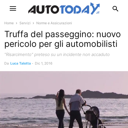
Home
Servizi
Norme e Assicurazioni
Truffa del passeggino: nuovo
pericolo per gli automobilisti
"Risarcimento" preteso su un incidente non accaduto
Da
Luca Talotta
-
Dic 1, 2016