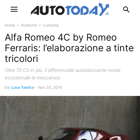
Home
Rubriche
Curiosità
Alfa Romeo 4C by Romeo
Ferraris: l’elaborazione a tinte
tricolori
Oltre 70 CV in più, il differenziale autobloccante rende
eccezionale la meccanica
Da
Luca Talotta
-
Nov 30, 2016