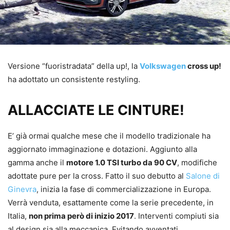
Versione “fuoristradata” della up!, la
Volkswagen
cross up!
ha adottato un consistente restyling.
ALLACCIATE LE CINTURE!
E’ già ormai qualche mese che il modello tradizionale ha
aggiornato immaginazione e dotazioni. Aggiunto alla
gamma anche il
motore 1.0 TSI turbo da 90 CV
, modifiche
adottate pure per la cross. Fatto il suo debutto al
Salone di
Ginevra
, inizia la fase di commercializzazione in Europa.
Verrà venduta, esattamente come la serie precedente, in
Italia,
non prima però di inizio 2017
. Interventi compiuti sia
al design sia alla meccanica. Evitando avventati