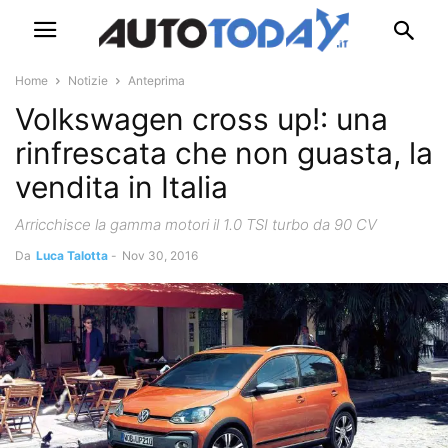
Home
Notizie
Anteprima
Volkswagen cross up!: una
rinfrescata che non guasta, la
vendita in Italia
Arricchisce la gamma motori il 1.0 TSI turbo da 90 CV
Da
Luca Talotta
-
Nov 30, 2016