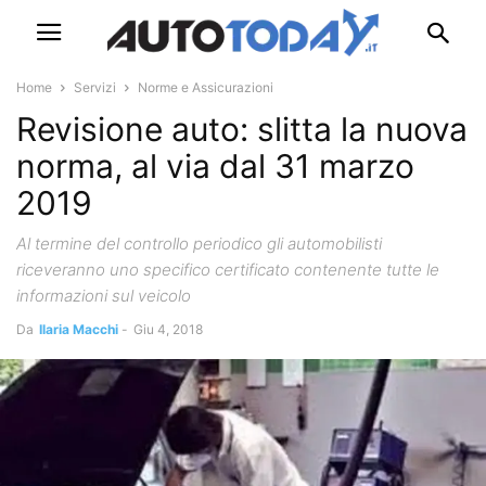
Home
Servizi
Norme e Assicurazioni
Revisione auto: slitta la nuova
norma, al via dal 31 marzo
2019
Al termine del controllo periodico gli automobilisti
riceveranno uno specifico certificato contenente tutte le
informazioni sul veicolo
Da
Ilaria Macchi
-
Giu 4, 2018