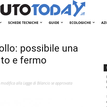
SCHEDE TECNICHE
GUIDE
ECOLOGICHE
AZ
llo: possibile una
nto e fermo
odifica alla Legge di Bilancio se approvata