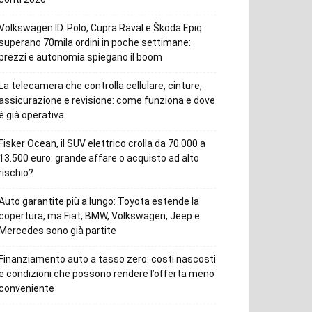
Volkswagen ID. Polo, Cupra Raval e Škoda Epiq
superano 70mila ordini in poche settimane:
prezzi e autonomia spiegano il boom
La telecamera che controlla cellulare, cinture,
assicurazione e revisione: come funziona e dove
è già operativa
Fisker Ocean, il SUV elettrico crolla da 70.000 a
13.500 euro: grande affare o acquisto ad alto
rischio?
Auto garantite più a lungo: Toyota estende la
copertura, ma Fiat, BMW, Volkswagen, Jeep e
Mercedes sono già partite
Finanziamento auto a tasso zero: costi nascosti
e condizioni che possono rendere l’offerta meno
conveniente