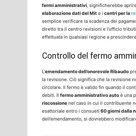
fermi amministrativi
, significherebbe apri
elaborazione dati del Mit
e i
centri per la
re
semplice verificare la scadenza dei pagamen
diretto tra il centro revisioni e l’ufficio tribut
effettuata in qualsiasi regione a prescindere
Controllo del fermo ammini
L’
emendamento dell’onorevole Ribaudo
pre
la revisione. Ciò significa che la revisione 
circolare. Il fermo è valido fin quando il co
debiti. Il
fermo amministrativo auto
è una pr
riscossione
nel caso in cui il contribuente
esattoriale entro i consueti
60 giorni dalla n
dell’emendamento, si dovrebbero modificare