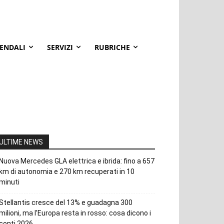
IENDALI
SERVIZI
RUBRICHE
ULTIME NEWS
Nuova Mercedes GLA elettrica e ibrida: fino a 657
km di autonomia e 270 km recuperati in 10
minuti
Stellantis cresce del 13% e guadagna 300
milioni, ma l’Europa resta in rosso: cosa dicono i
conti 2026