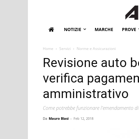
NOTIZIE
MARCHE
PROVE
Home
Servizi
Norme e Assicurazioni
Revisione auto bo
verifica pagame
amministrativo
Come potrebbe funzionare l'emendamento di m
Da
Mauro Blasi
-
Feb 12, 2018