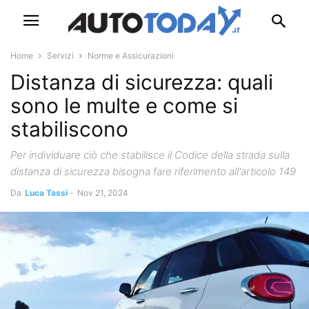
Home
Servizi
Norme e Assicurazioni
Distanza di sicurezza: quali
sono le multe e come si
stabiliscono
Per individuare ciò che stabilisce il Codice della strada sulla
distanza di sicurezza bisogna fare riferimento all'articolo 149
Da
Luca Tassi
-
Nov 21, 2024