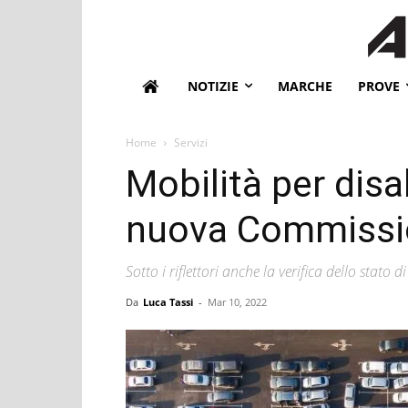
NOTIZIE
MARCHE
PROVE
Home
Servizi
Mobilità per disabi
nuova Commissio
Sotto i riflettori anche la verifica dello stat
Da
Luca Tassi
-
Mar 10, 2022