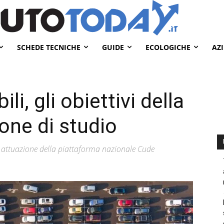
SCHEDE TECNICHE
GUIDE
ECOLOGICHE
AZ
li, gli obiettivi della
ne di studio
o di attuazione della piattaforma nazionale Cude