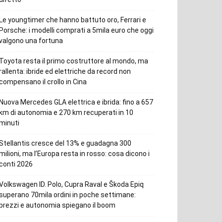
Le youngtimer che hanno battuto oro, Ferrari e
Porsche: i modelli comprati a 5mila euro che oggi
valgono una fortuna
Toyota resta il primo costruttore al mondo, ma
rallenta: ibride ed elettriche da record non
compensano il crollo in Cina
Nuova Mercedes GLA elettrica e ibrida: fino a 657
km di autonomia e 270 km recuperati in 10
minuti
Stellantis cresce del 13% e guadagna 300
milioni, ma l’Europa resta in rosso: cosa dicono i
conti 2026
Volkswagen ID. Polo, Cupra Raval e Škoda Epiq
superano 70mila ordini in poche settimane:
prezzi e autonomia spiegano il boom