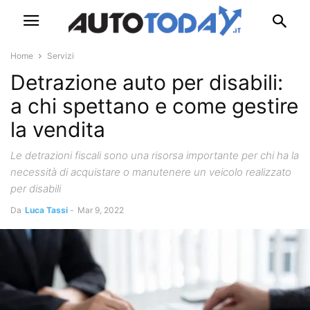
Home
Servizi
Detrazione auto per disabili:
a chi spettano e come gestire
la vendita
Le detrazioni fiscali sono una risorsa importante per chi ha la
necessità di acquistare o manutenere un veicolo realizzato
per disabili
Da
Luca Tassi
-
Mar 9, 2022